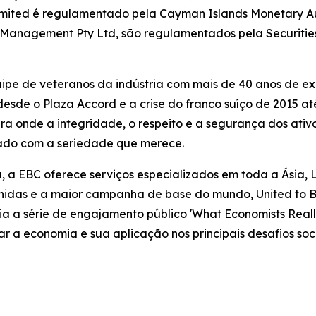
imited é regulamentado pela Cayman Islands Monetary Aut
et Management Pty Ltd, são regulamentados pela Securiti
pe de veteranos da indústria com mais de 40 anos de expe
sde o Plaza Accord e a crise do franco suíço de 2015 at
nde a integridade, o respeito e a segurança dos ativos
tado com a seriedade que merece.
, a EBC oferece serviços especializados em toda a Ásia, 
idas e a maior campanha de base do mundo, United to Be
oia a série de engajamento público 'What Economists Re
car a economia e sua aplicação nos principais desafios 