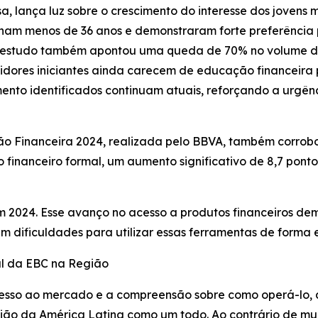
, lança luz sobre o crescimento do interesse dos jovens m
nham menos de 36 anos e demonstraram forte preferência 
 o estudo também apontou uma queda de 70% no volume de
dores iniciantes ainda carecem de educação financeira p
nto identificados continuam atuais, reforçando a urgênc
ão Financeira 2024, realizada pelo BBVA, também corrob
inanceiro formal, um aumento significativo de 8,7 ponto
m 2024. Esse avanço no acesso a produtos financeiros de
dificuldades para utilizar essas ferramentas de forma ef
l da EBC na Região
acesso ao mercado e a compreensão sobre como operá-lo
ião da América Latina como um todo. Ao contrário de mui