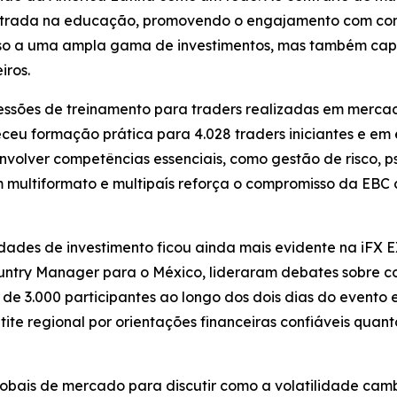
trada na educação, promovendo o engajamento com com
o a uma ampla gama de investimentos, mas também capac
iros.
essões de treinamento para traders realizadas em mercad
eceu formação prática para 4.028 traders iniciantes e em 
envolver competências essenciais, como gestão de risco, 
 multiformato e multipaís reforça o compromisso da EBC
ades de investimento ficou ainda mais evidente na iFX
Country Manager para o México, lideraram debates sobre 
de 3.000 participantes ao longo dos dois dias do evento 
tite regional por orientações financeiras confiáveis quan
lobais de mercado para discutir como a volatilidade cambi