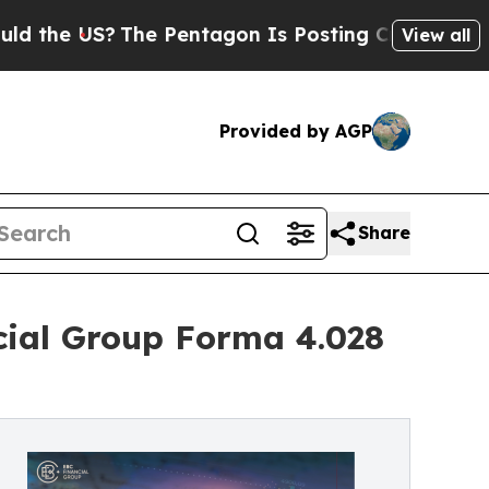
The Pentagon Is Posting Cryptic Biblical Messag
View all
Provided by AGP
Share
ial Group Forma 4.028