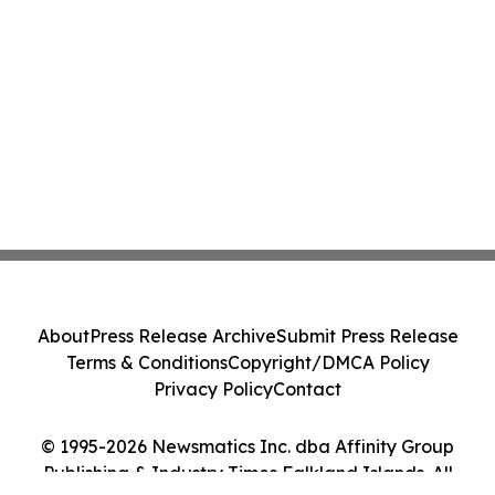
About
Press Release Archive
Submit Press Release
Terms & Conditions
Copyright/DMCA Policy
Privacy Policy
Contact
© 1995-2026 Newsmatics Inc. dba Affinity Group
Publishing & Industry Times Falkland Islands. All