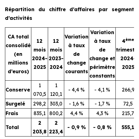
Répartition du chiffre d’affaires par segment
d’activités
Variation
CA total
Variation
ème
12
12
à taux
4
consolidé
à taux
mois
mois
de
trimestr
(en
de
2024-
2023-
change et
2024-
millions
change
2025
2024
périmètre
2025
d’euros)
courants
constants
1
1
Conserve
- 4,4 %
- 4,1 %
266,9
070,5
120,1
Surgelé
298,2
303,0
- 1,6 %
- 1,7 %
72,5
Frais
835,1
800,2
4,4 %
4,3 %
215,7
2
2
Total
- 0,9 %
- 0,8 %
555,1
203,8
223,4