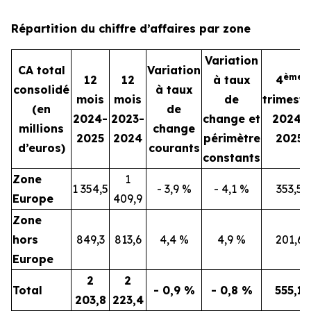
Répartition du chiffre d’affaires par zone
Variation
CA total
Variation
ème
12
12
à taux
4
consolidé
à taux
mois
mois
de
trimestr
(en
de
2024-
2023-
change et
2024-
millions
change
2025
2024
périmètre
2025
d’euros)
courants
constants
Zone
1
1 354,5
- 3,9 %
- 4,1 %
353,5
Europe
409,9
Zone
hors
849,3
813,6
4,4 %
4,9 %
201,6
Europe
2
2
Total
- 0,9 %
- 0,8 %
555,1
203,8
223,4