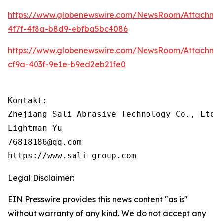
https://www.globenewswire.com/NewsRoom/Attachm
4f7f-4f8a-b8d9-ebfba5bc4086
https://www.globenewswire.com/NewsRoom/Attachm
cf9a-403f-9e1e-b9ed2eb21fe0
Kontakt:

Zhejiang Sali Abrasive Technology Co., Ltd

Lightman Yu

76818186@qq.com

https://www.sali-group.com
Legal Disclaimer:
EIN Presswire provides this news content "as is"
without warranty of any kind. We do not accept any